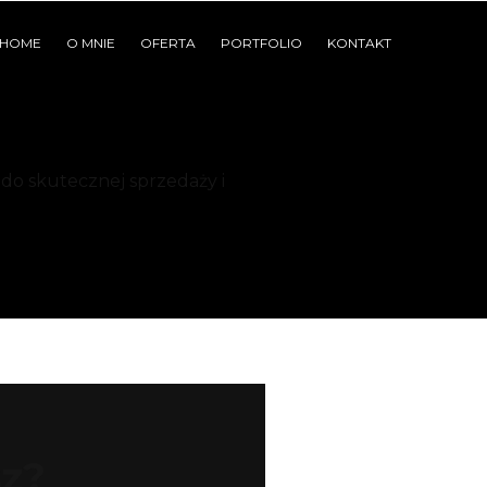
HOME
O MNIE
OFERTA
PORTFOLIO
KONTAKT
 do skutecznej sprzedaży i
sz?