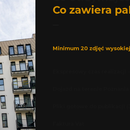
Co zawiera pa
Minimum 20 zdjęć wysokiej
Ekspresowy czas realizacji 
Dojazd na terenie Poznania
Pliki gotowe do publikacji 
Faktura Vat