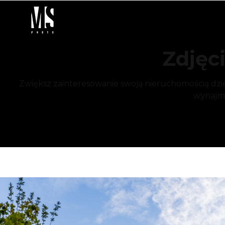
Zdjęci
Zwiększ zainteresowanie swoją nieruchomością dzię
wynajmu 