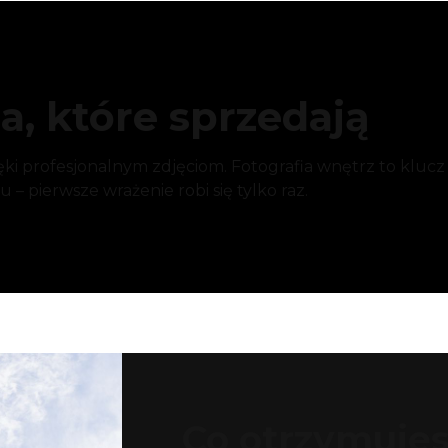
a, które sprzedają
ki profesjonalnym zdjęciom. Fotografia wnętrz to klucz
– pierwsze wrażenie robi się tylko raz.
Co otrzymuje