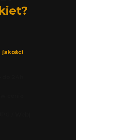
kiet?
 jakości
– do 24h
 w cenie
(JPG / Web)