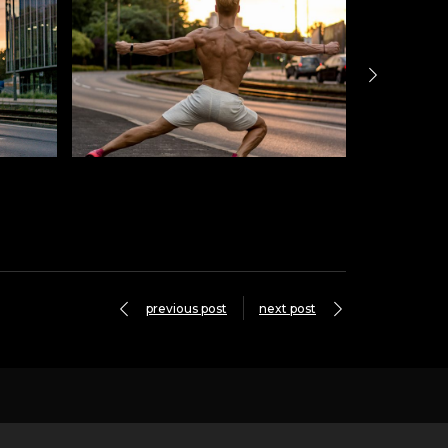
previous post
next post