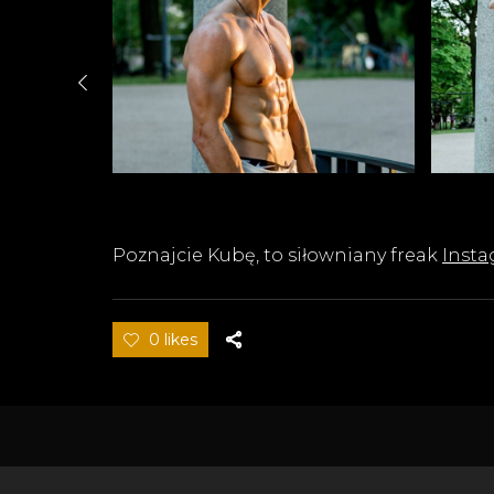
Poznajcie Kubę, to siłowniany freak
Inst
0 likes