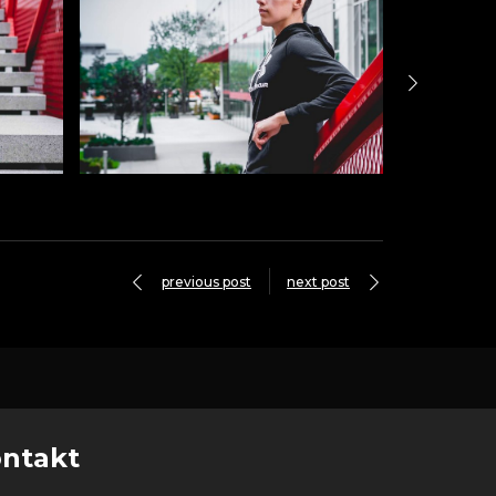
previous post
next post
ntakt