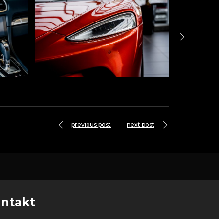
previous post
next post
ntakt