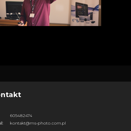
ntakt
605482474
l:
kontakt@ms-photo.com.pl