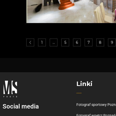
1
…
5
6
7
8
9
Linki
Fotograf sportowy Poz
Social media
Fotograf wnętrz Poznań